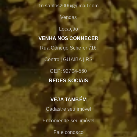
f.n.santos2006@gmail.com
Vendas
Locação
VENHA NOS CONHECER
Rua Cônego Scherer 716
Centro
|
GUAIBA
|
RS
CEP: 92704-560
REDES SOCIAIS
VEJA TAMBÉM
Cadastre seu imóvel
Encomende seu imóvel
Fale conosco