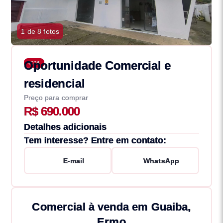
1 de 8 fotos
Oportunidade Comercial e
4036
residencial
Preço para comprar
R$ 690.000
Detalhes adicionais
Tem interesse? Entre em contato:
E-mail
WhatsApp
Comercial à venda em Guaiba,
Ermo