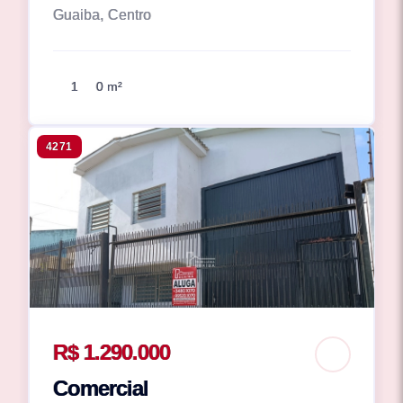
Guaiba, Centro
1
0 m²
4271
R$ 1.290.000
Comercial