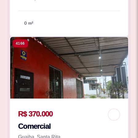
0 m²
4166
R$ 370.000
Comercial
Guaiba, Santa Rita