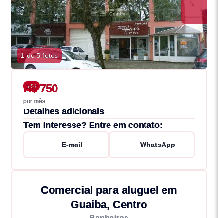
1 de 5 fotos
R$ 750
966
por mês
Detalhes adicionais
Tem interesse? Entre em contato:
E-mail
WhatsApp
Comercial para aluguel em
Guaiba, Centro
Banheiros