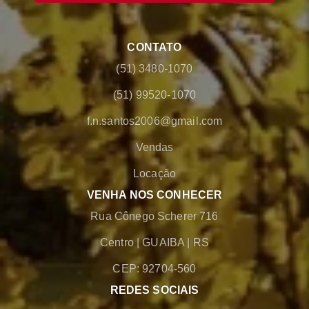
CONTATO
(51) 3480-1070
(51) 99520-1070
f.n.santos2006@gmail.com
Vendas
Locação
VENHA NOS CONHECER
Rua Cônego Scherer 716
Centro
|
GUAIBA
|
RS
CEP: 92704-560
REDES SOCIAIS