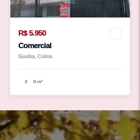
R$ 5.950
Comercial
Guaíba, Colina
3
0 m²