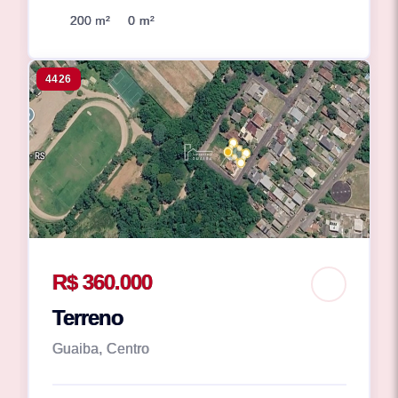
200 m²
0 m²
4426
R$ 360.000
Terreno
Guaiba, Centro