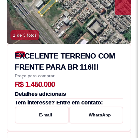
1 de 3 fotos
EXCELENTE TERRENO COM
856
FRENTE PARA BR 116!!!
Preço para comprar
R$ 1.450.000
Detalhes adicionais
Tem interesse? Entre em contato:
E-mail
WhatsApp