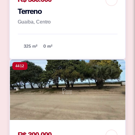
Terreno
Guaiba, Centro
325 m²
0 m²
4412
R$ 300.000