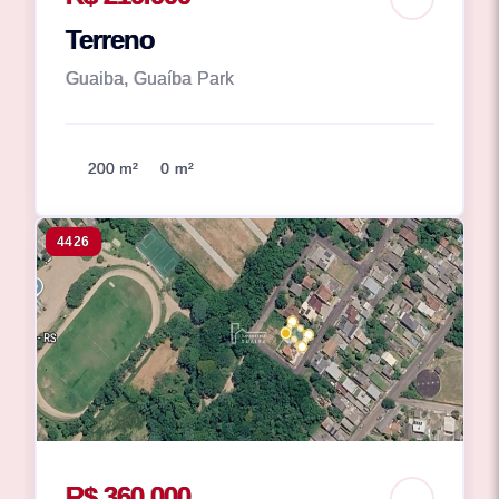
Terreno
Guaiba, Guaíba Park
200 m²
0 m²
4426
R$ 360.000