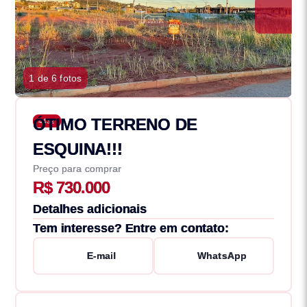
1 de 6 fotos
ÓTIMO TERRENO DE
4432
ESQUINA!!!
Preço para comprar
R$ 730.000
Detalhes adicionais
Tem interesse? Entre em contato:
E-mail
WhatsApp