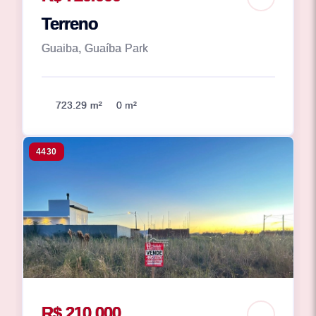
Terreno
Guaiba, Guaíba Park
723.29 m²
0 m²
4430
R$ 210.000