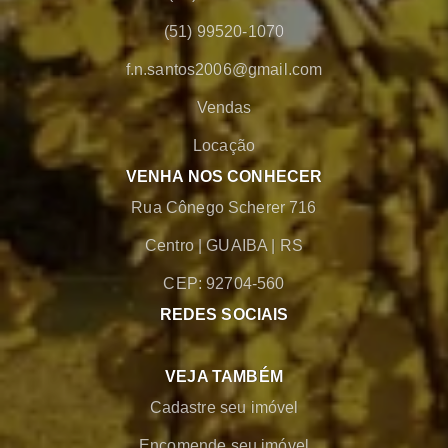
(51) 99520-1070
f.n.santos2006@gmail.com
Vendas
Locação
VENHA NOS CONHECER
Rua Cônego Scherer 716
Centro
|
GUAIBA
|
RS
CEP: 92704-560
REDES SOCIAIS
VEJA TAMBÉM
Cadastre seu imóvel
Encomende seu imóvel