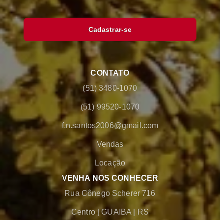
Cadastrar-se
CONTATO
(51) 3480-1070
(51) 99520-1070
f.n.santos2006@gmail.com
Vendas
Locação
VENHA NOS CONHECER
Rua Cônego Scherer 716
Centro
|
GUAIBA
|
RS