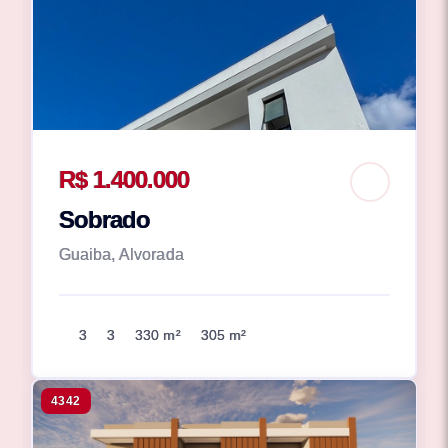
R$ 1.400.000
Sobrado
Guaiba, Alvorada
3
3
330 m²
305 m²
4342