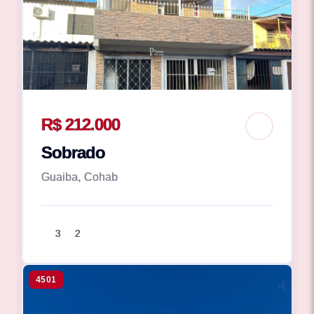
R$ 212.000
Sobrado
Guaiba, Cohab
3
2
4501