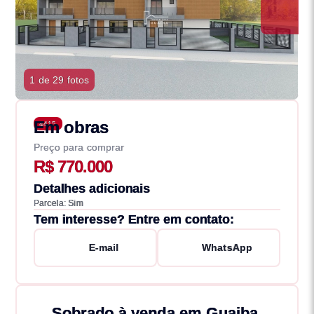
1 de 29 fotos
Em obras
4415
Preço para comprar
R$ 770.000
Detalhes adicionais
Parcela: Sim
Tem interesse? Entre em contato:
E-mail
WhatsApp
Sobrado à venda em Guaiba,