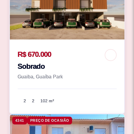
R$ 670.000
Sobrado
Guaiba, Guaíba Park
2
2
102 m²
4341
PREÇO DE OCASIÃO