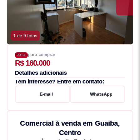
1 de 9 fotos
Preço para comprar
4414
R$ 160.000
Detalhes adicionais
Tem interesse? Entre em contato:
E-mail
WhatsApp
Comercial à venda em Guaiba,
Centro