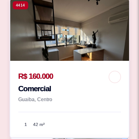
4414
R$ 160.000
Comercial
Guaiba, Centro
1
42 m²