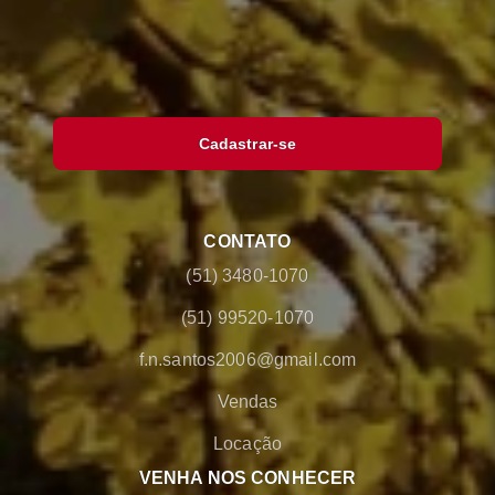
Cadastrar-se
CONTATO
(51) 3480-1070
(51) 99520-1070
f.n.santos2006@gmail.com
Vendas
Locação
VENHA NOS CONHECER