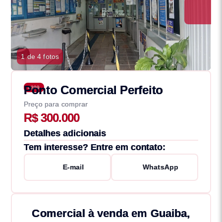
1 de 4 fotos
Ponto Comercial Perfeito
4399
Preço para comprar
R$ 300.000
Detalhes adicionais
Tem interesse? Entre em contato:
E-mail
WhatsApp
Comercial à venda em Guaiba,