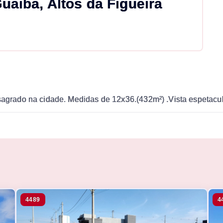
uaiba, Altos da Figueira
nsagrado na cidade. Medidas de 12x36.(432m²) .Vista espetacul
4489
4