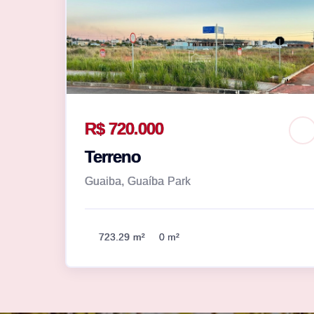
R$ 720.000
Terreno
Guaiba, Guaíba Park
723.29 m²
0 m²