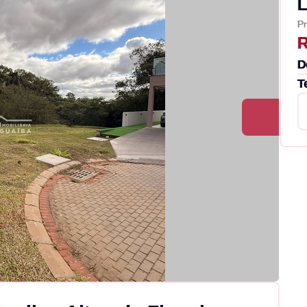
L
Pr
R
D
T