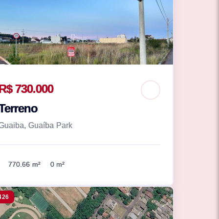
R$ 730.000
Terreno
Guaiba, Guaíba Park
770.66 m²
0 m²
426