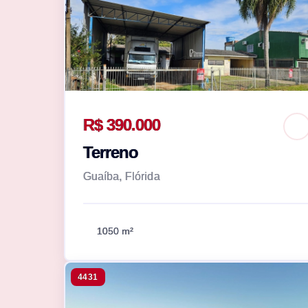
R$ 390.000
Terreno
Guaíba, Flórida
1050 m²
4431