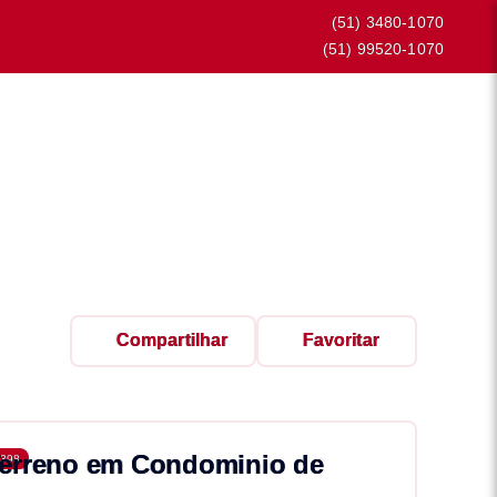
(51) 3480-1070
(51) 99520-1070
Compartilhar
Favoritar
erreno em Condominio de
398