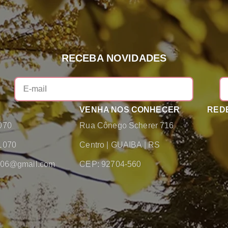
RECEBA NOVIDADES
VENHA NOS CONHECER
REDE
070
Rua Cônego Scherer 716
1070
Centro
|
GUAIBA
|
RS
2006@gmail.com
CEP: 92704-560