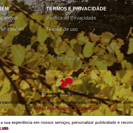
BÉM
TERMOS E PRIVACIDADE
u imóvel
Política de Privacidade
seu imóvel
Termos de uso
co
CRECI
XXXXX
© Desenvolvido pela
agil.net
experiência em nossos serviços, personalizar publicidade e recomendar conteú
política de privacidade
e
termos de uso
 sua experiência em nossos serviços, personalizar publicidade e recome
e uso
.