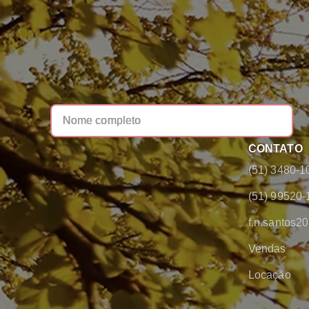
CONTATO
(51) 3480-1
(51) 99520-
f.n.santos
Vendas
Locação