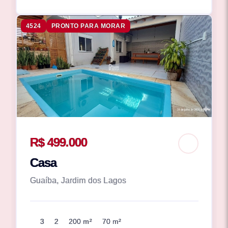
4524
PRONTO PARA MORAR
R$ 499.000
Casa
Guaíba, Jardim dos Lagos
3
2
200 m²
70 m²