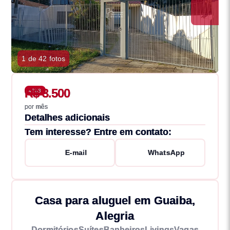
1 de 42 fotos
R$ 3.500
4388
por mês
Detalhes adicionais
Tem interesse? Entre em contato:
E-mail
WhatsApp
Casa para aluguel em Guaiba,
Alegria
Dormitórios
Suítes
Banheiros
Livings
Vagas