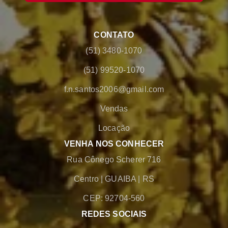
CONTATO
(51) 3480-1070
(51) 99520-1070
f.n.santos2006@gmail.com
Vendas
Locação
VENHA NOS CONHECER
Rua Cônego Scherer 716
Centro
|
GUAIBA
|
RS
CEP: 92704-560
REDES SOCIAIS