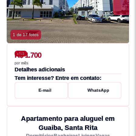
1 de 17 fotos
R$ 1.700
4380
por mês
Detalhes adicionais
Tem interesse? Entre em contato:
E-mail
WhatsApp
Apartamento para aluguel em
Guaiba, Santa Rita
Dormitórios
Banheiros
Livings
Vagas