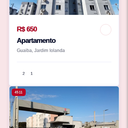
R$ 650
Apartamento
Guaiba, Jardim Iolanda
2
1
4511