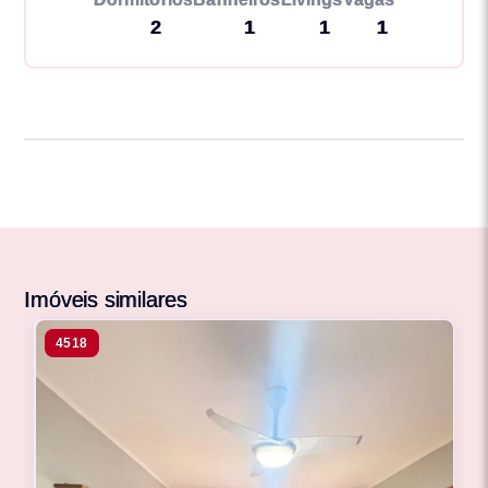
2
1
1
1
Imóveis similares
4518