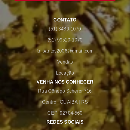
CONTATO
(51) 3480-1070
(51) 99520-1070
f.n.santos2006@gmail.com
Vendas
Locação
VENHA NOS CONHECER
Rua Cônego Scherer 716
Centro
|
GUAIBA
|
RS
CEP: 92704-560
REDES SOCIAIS