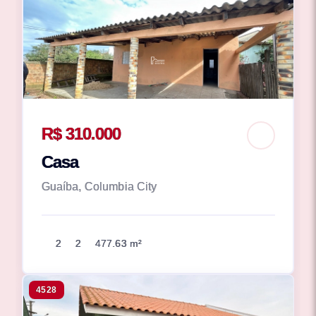
R$ 310.000
Casa
Guaíba, Columbia City
2
2
477.63 m²
4528