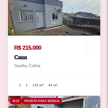
R$ 215.000
Casa
Guaíba, Colina
1
1
175 m²
44 m²
4524
PRONTO PARA MORAR