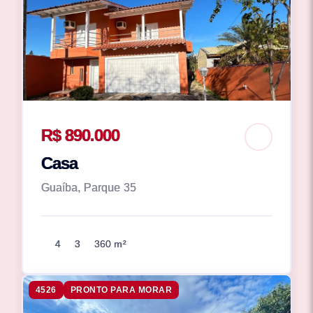
R$ 890.000
Casa
Guaíba, Parque 35
4
3
360 m²
4526
PRONTO PARA MORAR