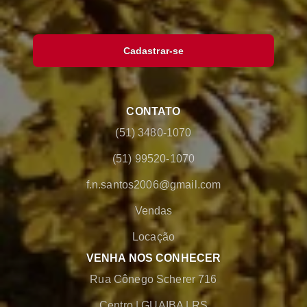
Cadastrar-se
CONTATO
(51) 3480-1070
(51) 99520-1070
f.n.santos2006@gmail.com
Vendas
Locação
VENHA NOS CONHECER
Rua Cônego Scherer 716
Centro
|
GUAIBA
|
RS