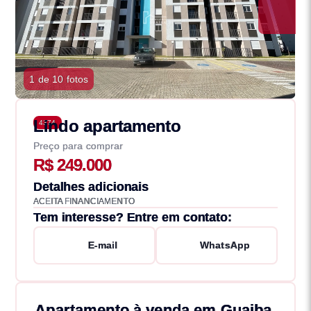
1 de 10 fotos
Lindo apartamento
4374
Preço para comprar
R$ 249.000
Detalhes adicionais
ACEITA FINANCIAMENTO
Tem interesse? Entre em contato:
E-mail
WhatsApp
Apartamento à venda em Guaiba,