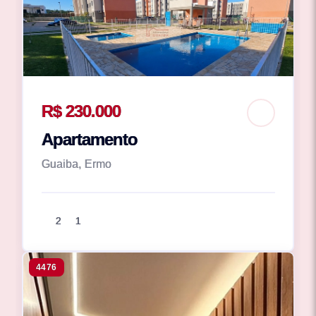
R$ 230.000
Apartamento
Guaiba, Ermo
2
1
4476