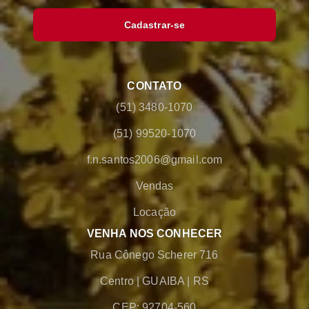
Cadastrar-se
CONTATO
(51) 3480-1070
(51) 99520-1070
f.n.santos2006@gmail.com
Vendas
Locação
VENHA NOS CONHECER
Rua Cônego Scherer 716
Centro
|
GUAIBA
|
RS
CEP: 92704-560