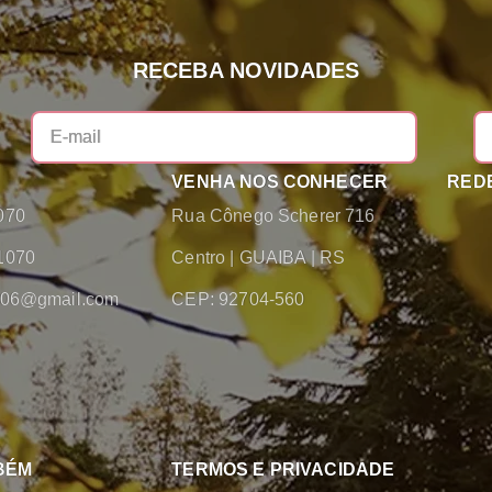
RECEBA NOVIDADES
VENHA NOS CONHECER
REDE
070
Rua Cônego Scherer 716
1070
Centro
|
GUAIBA
|
RS
2006@gmail.com
CEP: 92704-560
BÉM
TERMOS E PRIVACIDADE