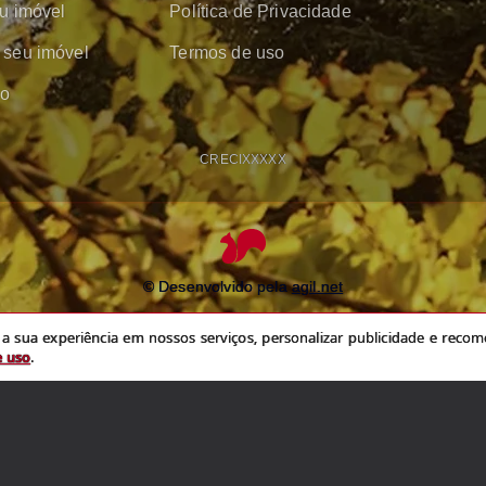
u imóvel
Política de Privacidade
seu imóvel
Termos de uso
co
CRECI
XXXXX
© Desenvolvido pela
agil.net
experiência em nossos serviços, personalizar publicidade e recomendar conteú
 sua experiência em nossos serviços, personalizar publicidade e recome
política de privacidade
e
termos de uso
e uso
.