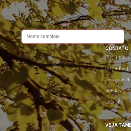
CONTATO
(51) 3480-1
(51) 99520-
f.n.santos
Vendas
Locação
VEJA TAM