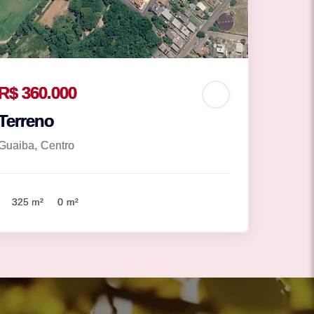
R$ 360.000
Terreno
Guaiba, Centro
325 m²
0 m²