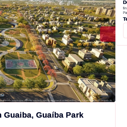
D
fi
Pa
T
m Guaiba, Guaíba Park