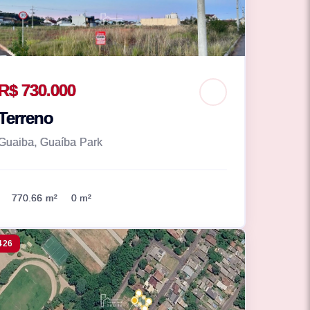
R$ 730.000
Terreno
Guaiba, Guaíba Park
770.66 m²
0 m²
426