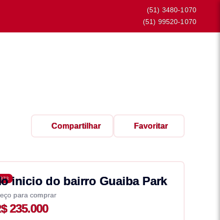
(51) 3480-1070
(51) 99520-1070
Compartilhar
Favoritar
o inicio do bairro Guaiba Park
373
eço para comprar
$ 235.000