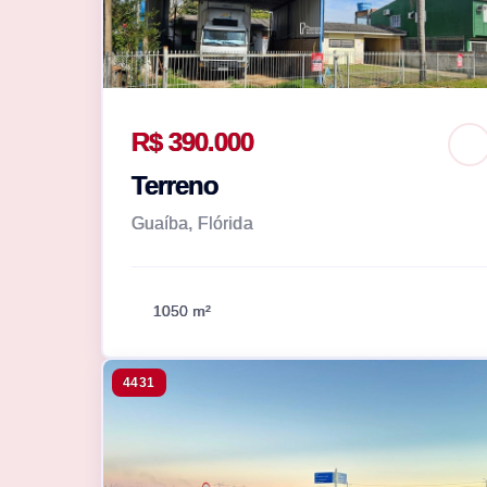
R$ 390.000
Terreno
Guaíba, Flórida
1050 m²
4431