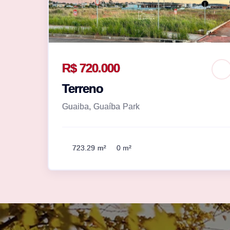
R$ 720.000
Terreno
Guaiba, Guaíba Park
723.29 m²
0 m²