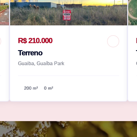
R$ 210.000
Terreno
Guaiba, Guaíba Park
200 m²
0 m²