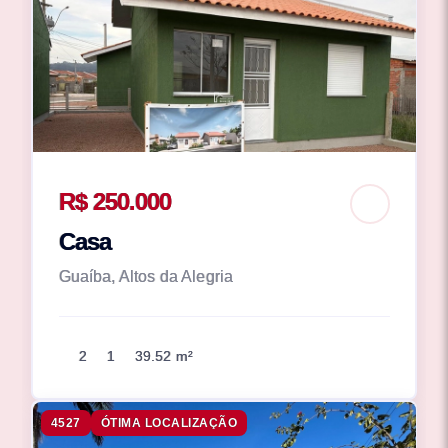
R$ 250.000
Casa
Guaíba, Altos da Alegria
2
1
39.52 m²
4527
ÓTIMA LOCALIZAÇÃO