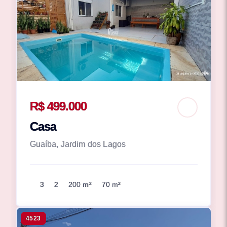
R$ 499.000
Casa
Guaíba, Jardim dos Lagos
3
2
200 m²
70 m²
4523