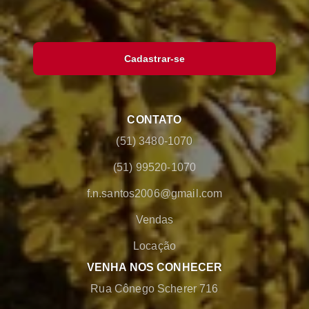
Cadastrar-se
CONTATO
(51) 3480-1070
(51) 99520-1070
f.n.santos2006@gmail.com
Vendas
Locação
VENHA NOS CONHECER
Rua Cônego Scherer 716