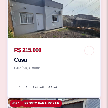
R$ 215.000
Casa
Guaíba, Colina
1
1
175 m²
44 m²
4524
PRONTO PARA MORAR