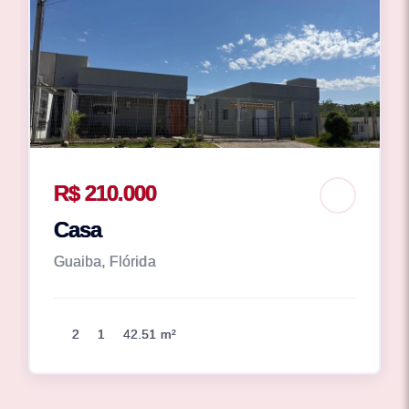
R$ 210.000
Casa
Guaiba, Flórida
2
1
42.51 m²