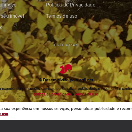
u imóvel
Política de Privacidade
seu imóvel
Termos de uso
co
CRECI
XXXXX
© Desenvolvido pela
agil.net
experiência em nossos serviços, personalizar publicidade e recomendar conteú
política de privacidade
e
termos de uso
 sua experiência em nossos serviços, personalizar publicidade e recome
e uso
.