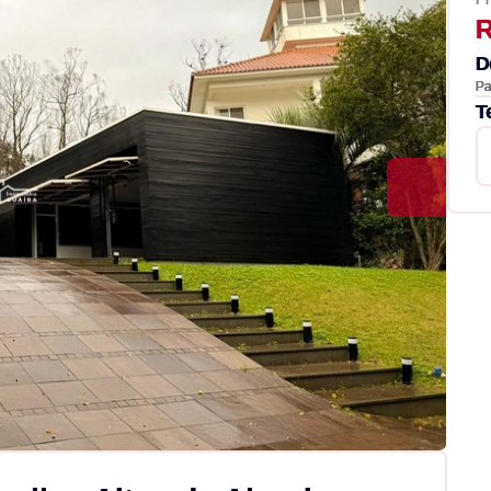
R
D
Pa
T