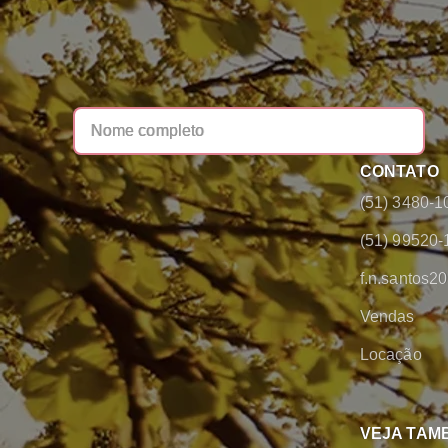
CONTATO
(51) 3480-1
(51) 99520-
f.n.santos
Vendas
Locação
VEJA TAM