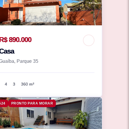
R$ 890.000
Casa
Guaíba, Parque 35
4
3
360 m²
524
PRONTO PARA MORAR