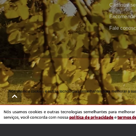
Cadastre se
Encomende 
Fale conos
Nós usamos cookies e outras tecnologias semelhantes para melhorar a sua 
Nós usamos cookies e outras tecnologias semelhantes para melhorar a
serviços, você concorda com nossa
política de privacidade
e
termos d