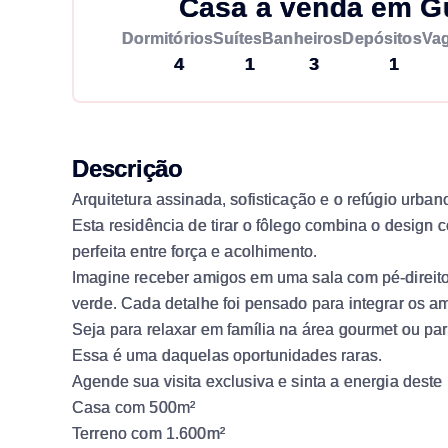
Casa à venda em Gu
Dormitórios
Suítes
Banheiros
Depósitos
Va
4
1
3
1
Descrição
Arquitetura assinada, sofisticação e o refúgio urb
Esta residência de tirar o fôlego combina o desig
perfeita entre força e acolhimento.
Imagine receber amigos em uma sala com pé-direito d
verde. Cada detalhe foi pensado para integrar os am
Seja para relaxar em família na área gourmet ou par
Essa é uma daquelas oportunidades raras.
Agende sua visita exclusiva e sinta a energia deste 
Casa com 500m²
Terreno com 1.600m²