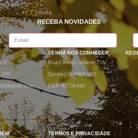
RECEBA NOVIDADES
VENHA NOS CONHECER
REDE
070
Rua Cônego Scherer 716
1070
Centro
|
GUAIBA
|
RS
2006@gmail.com
CEP: 92704-560
BÉM
TERMOS E PRIVACIDADE