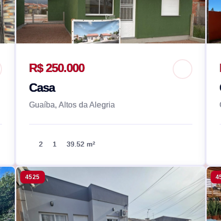
R$ 250.000
Casa
Guaíba, Altos da Alegria
2
1
39.52 m²
4525
4