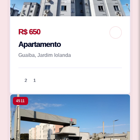
R$ 650
Apartamento
Guaiba, Jardim Iolanda
2
1
4511