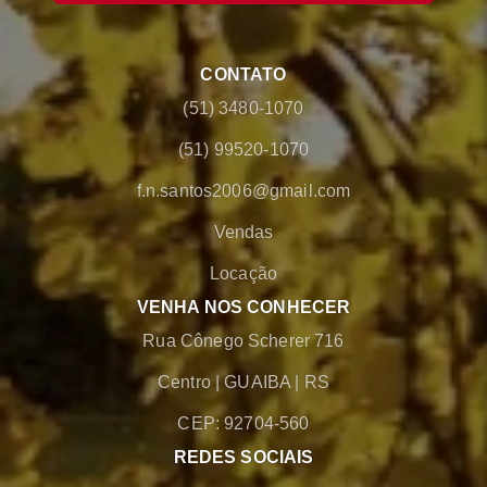
CONTATO
(51) 3480-1070
(51) 99520-1070
f.n.santos2006@gmail.com
Vendas
Locação
VENHA NOS CONHECER
Rua Cônego Scherer 716
Centro
|
GUAIBA
|
RS
CEP: 92704-560
REDES SOCIAIS