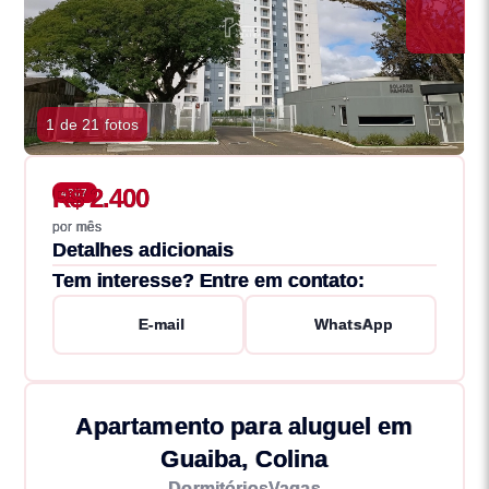
1 de 21 fotos
R$ 2.400
4367
por mês
Detalhes adicionais
Tem interesse? Entre em contato:
E-mail
WhatsApp
Apartamento para aluguel em
Guaiba, Colina
Dormitórios
Vagas