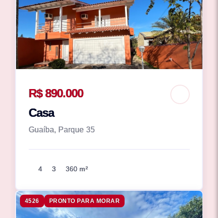
R$ 890.000
Casa
Guaíba, Parque 35
4
3
360 m²
4526
PRONTO PARA MORAR