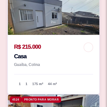
R$ 215.000
Casa
Guaíba, Colina
1
1
175 m²
44 m²
4524
PRONTO PARA MORAR