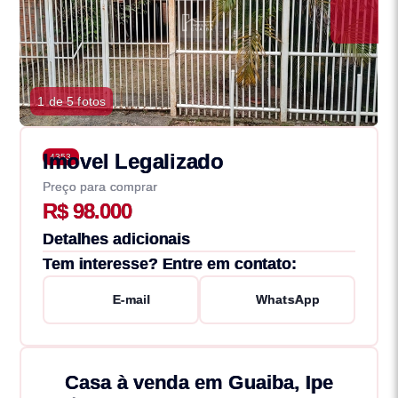
1 de 5 fotos
Imovel Legalizado
4353
Preço para comprar
R$ 98.000
Detalhes adicionais
Tem interesse? Entre em contato:
E-mail
WhatsApp
Casa à venda em Guaiba, Ipe