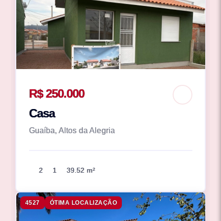
R$ 250.000
Casa
Guaíba, Altos da Alegria
2
1
39.52 m²
4527
ÓTIMA LOCALIZAÇÃO