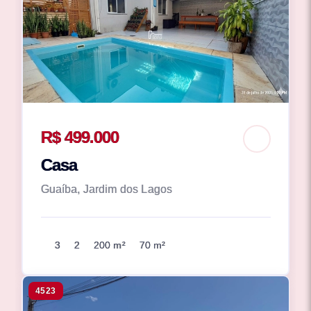
R$ 499.000
Casa
Guaíba, Jardim dos Lagos
3
2
200 m²
70 m²
4523