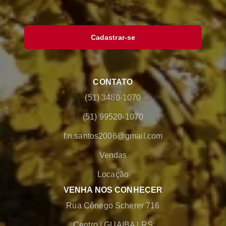
Cadastrar-se
CONTATO
(51) 3480-1070
(51) 99520-1070
f.n.santos2006@gmail.com
Vendas
Locação
VENHA NOS CONHECER
Rua Cônego Scherer 716
Centro
|
GUAIBA
|
RS