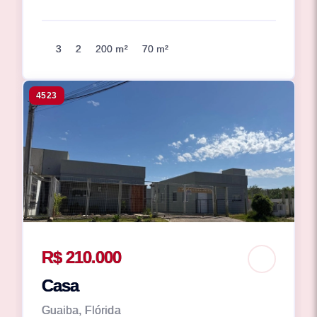
3
2
200 m²
70 m²
4523
R$ 210.000
Casa
Guaiba, Flórida