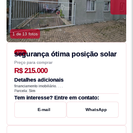
1 de 13 fotos
segurança ótima posição solar
4315
Preço para comprar
R$ 215.000
Detalhes adicionais
financiamento imobiliário. . . .
Parcela: Sim
Tem interesse? Entre em contato:
E-mail
WhatsApp