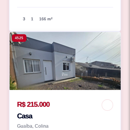
3
1
166 m²
4525
R$ 215.000
Casa
Guaíba, Colina