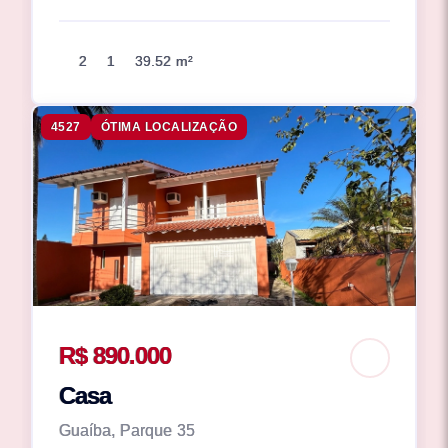
2
1
39.52 m²
4527
ÓTIMA LOCALIZAÇÃO
R$ 890.000
Casa
Guaíba, Parque 35