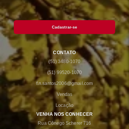
Cadastrar-se
CONTATO
(51) 3480-1070
(51) 99520-1070
f.n.santos2006@gmail.com
Vendas
Locação
VENHA NOS CONHECER
Rua Cônego Scherer 716