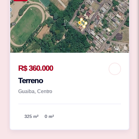
R$ 360.000
Terreno
Guaiba, Centro
325 m²
0 m²