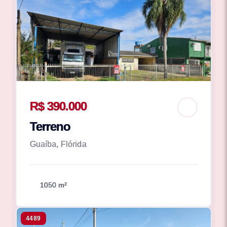
R$ 390.000
Terreno
Guaíba, Flórida
1050 m²
4489