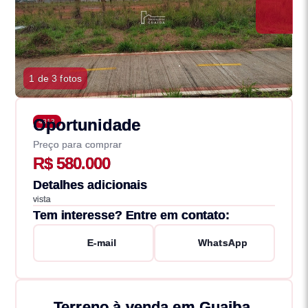
1 de 3 fotos
Oportunidade
4313
Preço para comprar
R$ 580.000
Detalhes adicionais
vista
Tem interesse? Entre em contato:
E-mail
WhatsApp
Terreno à venda em Guaiba,