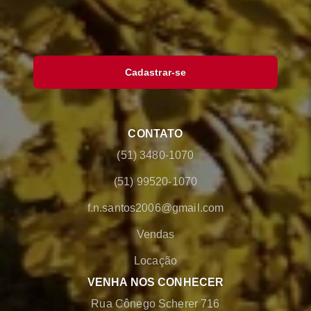
Cadastrar-se
CONTATO
(51) 3480-1070
(51) 99520-1070
f.n.santos2006@gmail.com
Vendas
Locação
VENHA NOS CONHECER
Rua Cônego Scherer 716