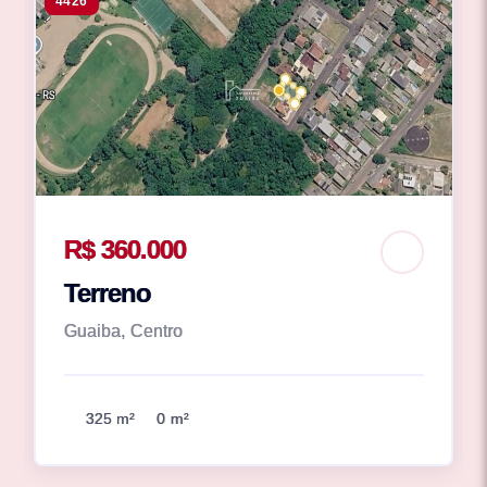
4426
R$ 360.000
Terreno
Guaiba, Centro
325 m²
0 m²