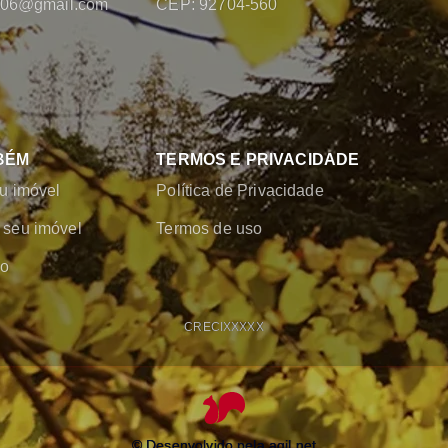
2006@gmail.com
CEP: 92704-560
BÉM
TERMOS E PRIVACIDADE
u imóvel
Política de Privacidade
seu imóvel
Termos de uso
co
CRECI
XXXXX
© Desenvolvido pela
agil.net