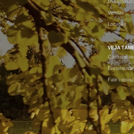
f.n.santos
Vendas
Locação
VEJA TAM
Cadastre se
Encomende 
Fale conos