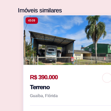
Imóveis similares
4509
R$ 390.000
Terreno
Guaíba, Flórida