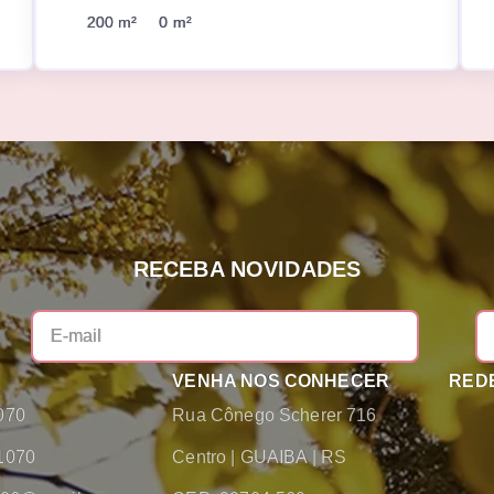
200 m²
0 m²
RECEBA NOVIDADES
VENHA NOS CONHECER
REDE
070
Rua Cônego Scherer 716
1070
Centro
|
GUAIBA
|
RS