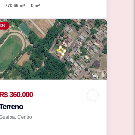
770.66 m²
0 m²
426
R$ 360.000
Terreno
Guaiba, Centro