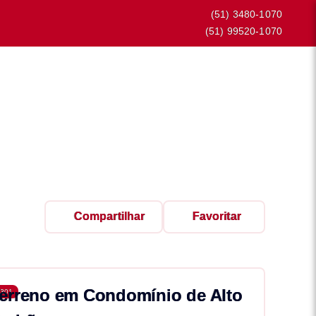
(51) 3480-1070
(51) 99520-1070
Compartilhar
Favoritar
erreno em Condomínio de Alto
301