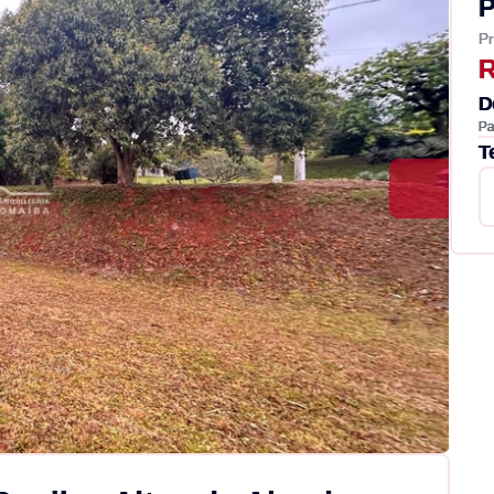
P
Pr
R
D
Pa
T