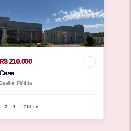
R$ 210.000
Casa
Guaiba, Flórida
2
1
42.51 m²