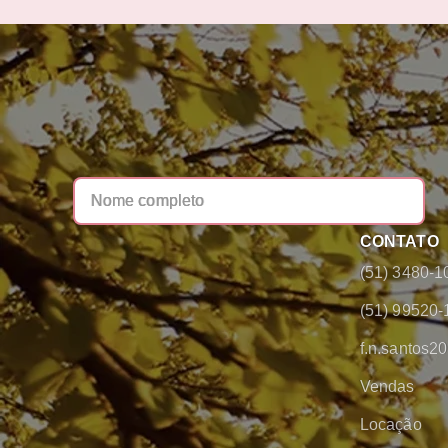
CONTATO
(51) 3480-1
(51) 99520-
f.n.santos
Vendas
Locação