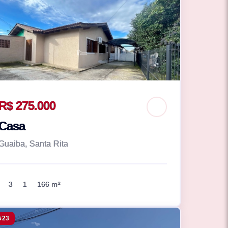
R$ 275.000
Casa
Guaiba, Santa Rita
3
1
166 m²
523