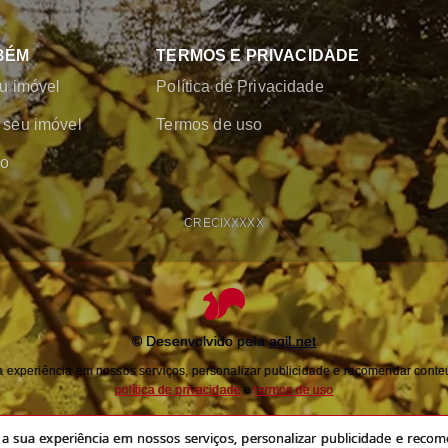
BÉM
TERMOS E PRIVACIDADE
u imóvel
Política de Privacidade
seu imóvel
Termos de uso
co
CRECI
XXXXX
© Desenvolvido pela
agil.net
experiência em nossos serviços, personalizar publicidade e recomendar conteú
política de privacidade
e
termos de uso
 sua experiência em nossos serviços, personalizar publicidade e recome