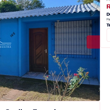
R
D
Pa
T