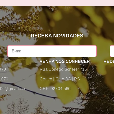
RECEBA NOVIDADES
VENHA NOS CONHECER
REDE
070
Rua Cônego Scherer 716
1070
Centro
|
GUAIBA
|
RS
2006@gmail.com
CEP: 92704-560