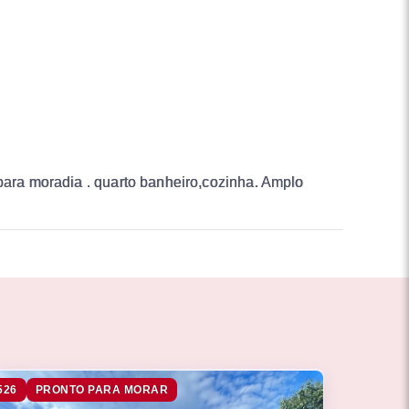
 para moradia . quarto banheiro,cozinha. Amplo
526
PRONTO PARA MORAR