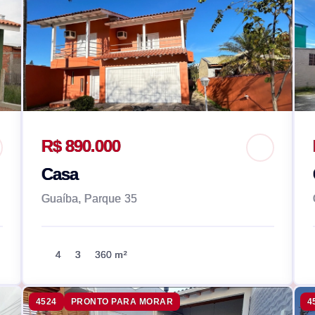
R$ 890.000
Casa
Guaíba, Parque 35
4
3
360 m²
4524
PRONTO PARA MORAR
4