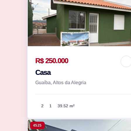
R$ 250.000
Casa
Guaíba, Altos da Alegria
2
1
39.52 m²
4525