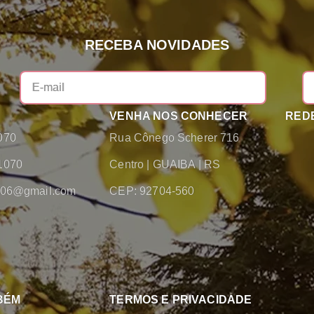
RECEBA NOVIDADES
VENHA NOS CONHECER
REDE
070
Rua Cônego Scherer 716
1070
Centro
|
GUAIBA
|
RS
2006@gmail.com
CEP: 92704-560
BÉM
TERMOS E PRIVACIDADE