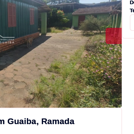
D
T
em Guaiba, Ramada