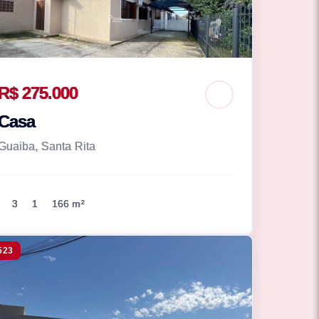
R$ 275.000
Casa
Guaiba, Santa Rita
3
1
166 m²
523