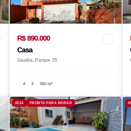
R$ 890.000
Casa
Guaíba, Parque 35
4
3
360 m²
4524
PRONTO PARA MORAR
4