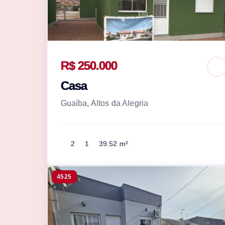
R$ 250.000
Casa
Guaíba, Altos da Alegria
2
1
39.52 m²
4525