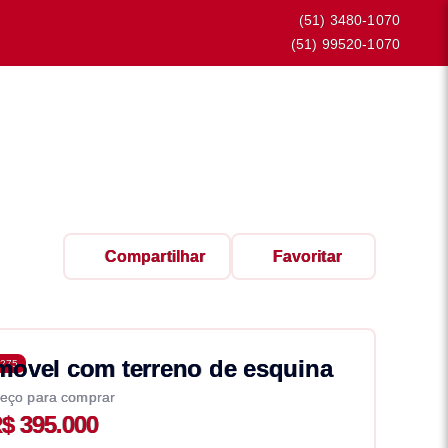
(51) 3480-1070
(51) 99520-1070
Compartilhar
Favoritar
movel com terreno de esquina
275
eço para comprar
$ 395.000