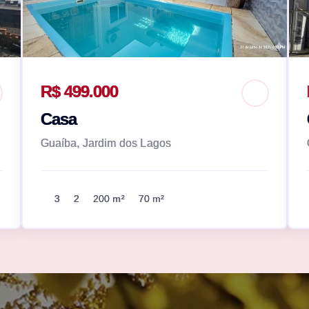
R$ 499.000
Casa
Guaíba, Jardim dos Lagos
3
2
200 m²
70 m²