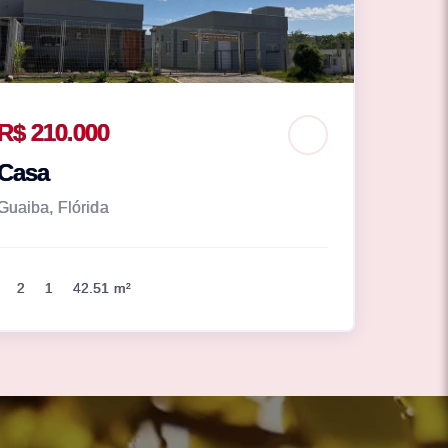
R$ 210.000
Casa
Guaiba, Flórida
2
1
42.51 m²