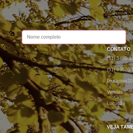
CONTATO
(51) 3480-1
(51) 99520-
f.n.santos
Vendas
Locação
VEJA TAM