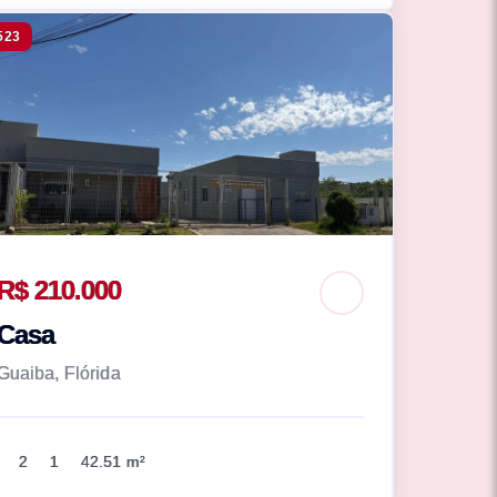
523
R$ 210.000
Casa
Guaiba, Flórida
2
1
42.51 m²