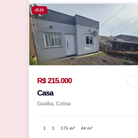
4525
R$ 215.000
Casa
Guaíba, Colina
1
1
175 m²
44 m²