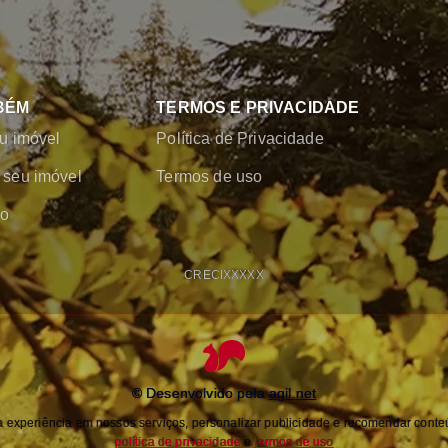
BÉM
TERMOS E PRIVACIDADE
u imóvel
Política de Privacidade
seu imóvel
Termos de uso
co
CRECI
XXXXX
© Desenvolvido pela
agil.net
experiência em nossos serviços, personalizar publicidade e recomendar conteú
política de privacidade
e
termos de uso