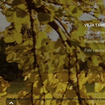
Locação
VEJA TAM
Cadastre se
Encomende 
Fale conos
Nós usamos cookies e outras tecnologias semelhantes para melhorar a sua 