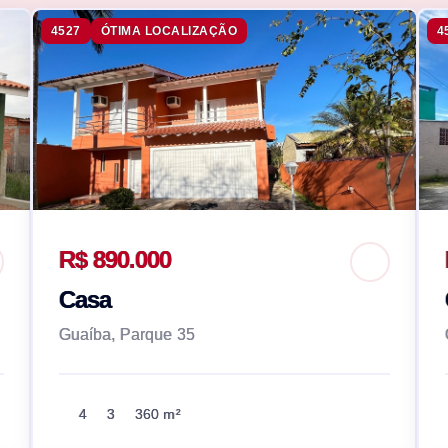
4527
ÓTIMA LOCALIZAÇÃO
4
R$ 890.000
Casa
Guaíba, Parque 35
4
3
360 m²