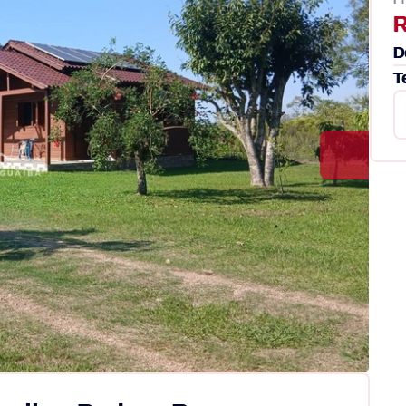
R
D
T