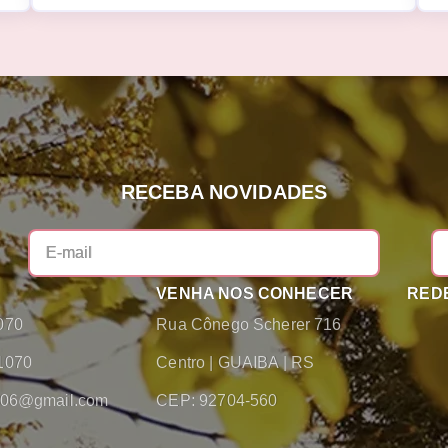
RECEBA NOVIDADES
VENHA NOS CONHECER
REDE
070
Rua Cônego Scherer 716
1070
Centro
|
GUAIBA
|
RS
2006@gmail.com
CEP: 92704-560