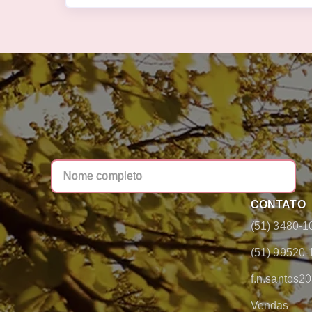
CONTATO
(51) 3480-1
(51) 99520-
f.n.santos
Vendas