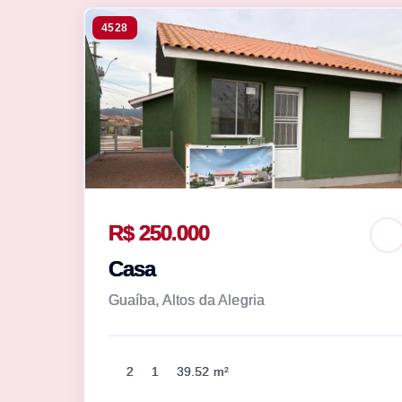
4528
R$ 250.000
Casa
Guaíba, Altos da Alegria
2
1
39.52 m²