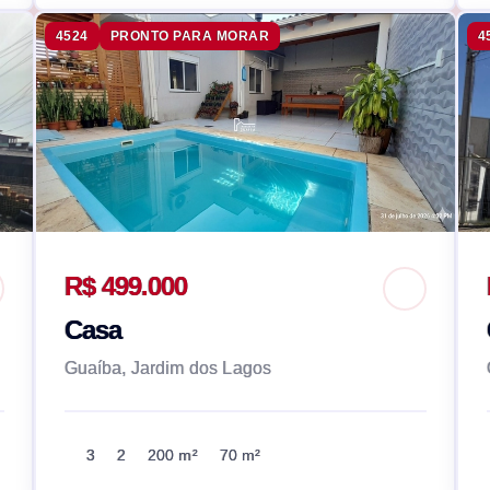
4524
PRONTO PARA MORAR
4
R$ 499.000
Casa
Guaíba, Jardim dos Lagos
3
2
200 m²
70 m²