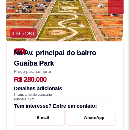
1 de 6 fotos
Na Av. principal do bairro
4264
Guaíba Park
Preço para comprar
R$ 280.000
Detalhes adicionais
financiamento bancario
Parcela: Sim
Tem interesse? Entre em contato:
E-mail
WhatsApp