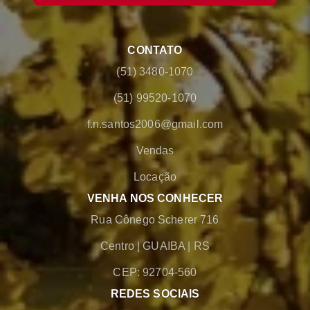
CONTATO
(51) 3480-1070
(51) 99520-1070
f.n.santos2006@gmail.com
Vendas
Locação
VENHA NOS CONHECER
Rua Cônego Scherer 716
Centro
|
GUAIBA
|
RS
CEP: 92704-560
REDES SOCIAIS