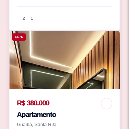
2
1
4476
R$ 380.000
Apartamento
Guaiba, Santa Rita