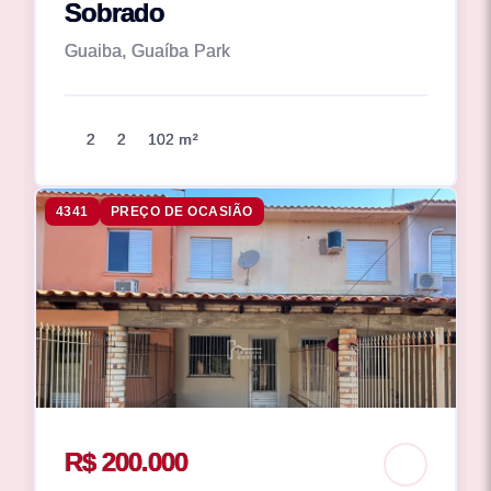
Sobrado
Guaiba, Guaíba Park
2
2
102 m²
4341
PREÇO DE OCASIÃO
R$ 200.000