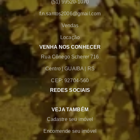
(51) 99520-1070
f.n.santos2006@gmail.com
Vendas
Locação
VENHA NOS CONHECER
Rua Cônego Scherer 716
Centro
|
GUAIBA
|
RS
CEP: 92704-560
REDES SOCIAIS
VEJA TAMBÉM
Cadastre seu imóvel
Encomende seu imóvel