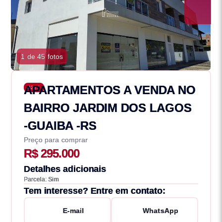
1 de 45 fotos
APARTAMENTOS A VENDA NO
4225
BAIRRO JARDIM DOS LAGOS
-GUAIBA -RS
Preço para comprar
R$ 295.000
Detalhes adicionais
Parcela: Sim
Tem interesse? Entre em contato:
E-mail
WhatsApp