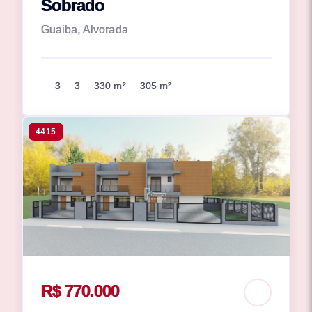
Sobrado
Guaiba, Alvorada
3
3
330 m²
305 m²
4415
R$ 770.000