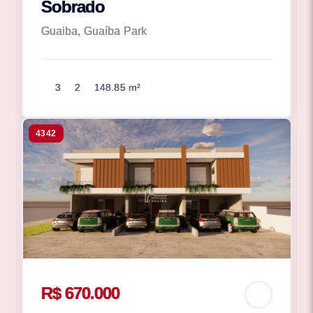
Sobrado
Guaiba, Guaíba Park
3
2
148.85 m²
4342
R$ 670.000