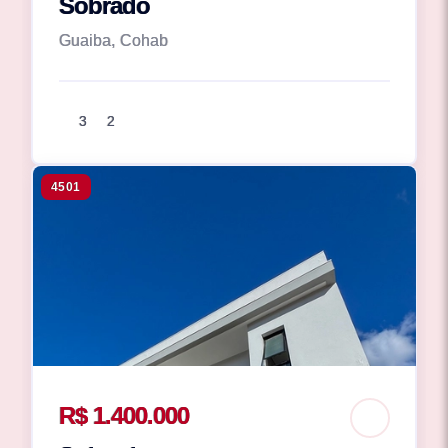
Sobrado
Guaiba, Cohab
3
2
4501
R$ 1.400.000