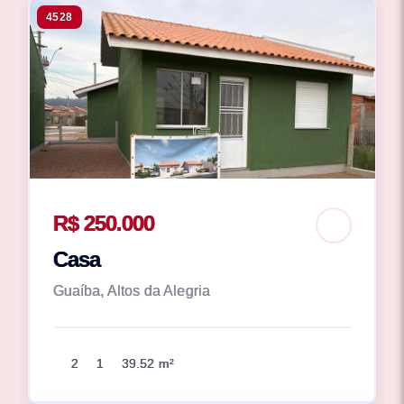
4528
R$ 250.000
Casa
Guaíba, Altos da Alegria
2
1
39.52 m²