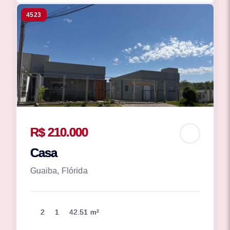
4523
R$ 210.000
Casa
Guaiba, Flórida
2
1
42.51 m²