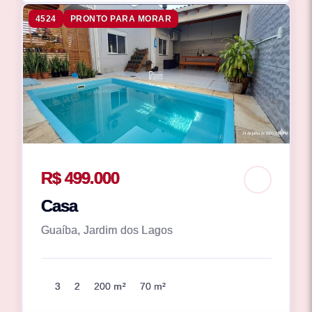
4524
PRONTO PARA MORAR
R$ 499.000
Casa
Guaíba, Jardim dos Lagos
3
2
200 m²
70 m²