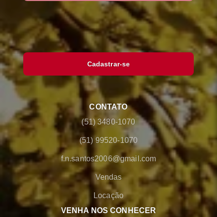
Cadastrar-se
CONTATO
(51) 3480-1070
(51) 99520-1070
f.n.santos2006@gmail.com
Vendas
Locação
VENHA NOS CONHECER