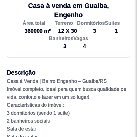
Casa à venda em Guaiba,
Engenho
Área total
Terreno
Dormitórios
Suítes
360000 m²
12 X 30
3
1
Banheiros
Vagas
3
4
Descrição
Casa à Venda | Bairro Engenho – Guaíba/RS
Imóvel completo, ideal para quem busca qualidade de
vida, conforto e lazer em um só lugar!
Características do imóvel:
3 dormitórios (sendo 1 suíte)
2 banheiros sociais
Sala de estar
Sala de jantar