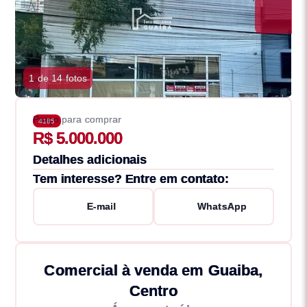
1 de 14 fotos
Preço para comprar
4185
R$ 5.000.000
Detalhes adicionais
Tem interesse? Entre em contato:
E-mail
WhatsApp
Comercial à venda em Guaiba,
Centro