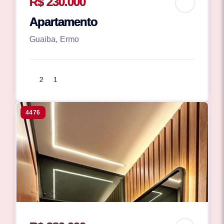
R$ 230.000
Apartamento
Guaiba, Ermo
2
1
4476