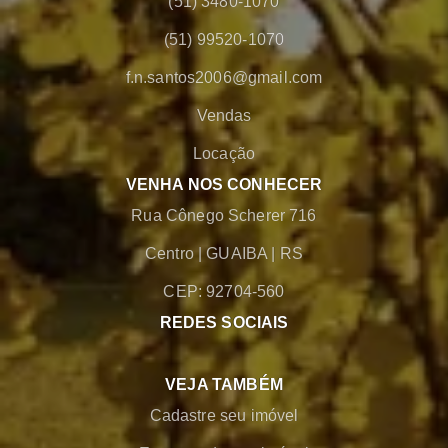
(51) 3480-1070
(51) 99520-1070
f.n.santos2006@gmail.com
Vendas
Locação
VENHA NOS CONHECER
Rua Cônego Scherer 716
Centro
|
GUAIBA
|
RS
CEP: 92704-560
REDES SOCIAIS
VEJA TAMBÉM
Cadastre seu imóvel