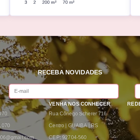
3
2
200 m²
70 m²
RECEBA NOVIDADES
VENHA NOS CONHECER
REDE
070
Rua Cônego Scherer 716
1070
Centro
|
GUAIBA
|
RS
2006@gmail.com
CEP: 92704-560