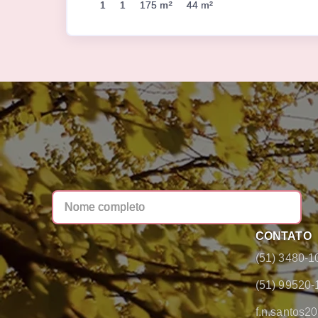
1
1
175 m²
44 m²
CONTATO
(51) 3480-1
(51) 99520-
f.n.santos