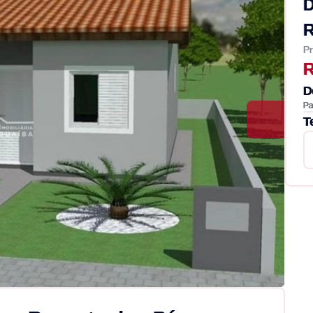
D
Pr
R
D
Pa
T