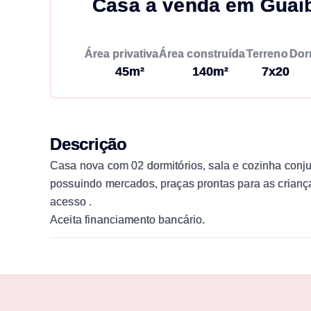
Casa à venda em Guai
Área privativa
Área construída
Terreno
Dor
45m²
140m²
7x20
Descrição
Casa nova com 02 dormitórios, sala e cozinha conj
possuindo mercados, praças prontas para as criança
acesso .
Aceita financiamento bancário.