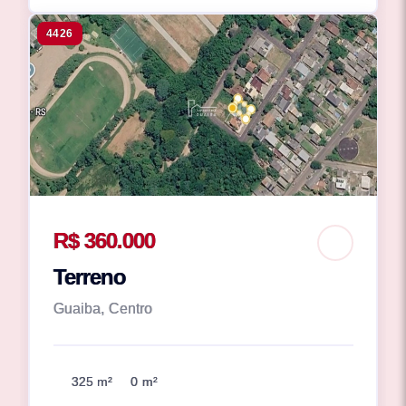
4426
R$ 360.000
Terreno
Guaiba, Centro
325 m²
0 m²