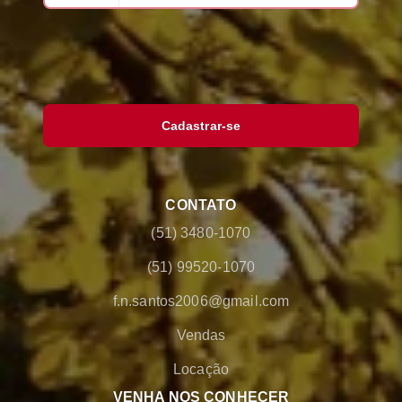
Cadastrar-se
CONTATO
(51) 3480-1070
(51) 99520-1070
f.n.santos2006@gmail.com
Vendas
Locação
VENHA NOS CONHECER