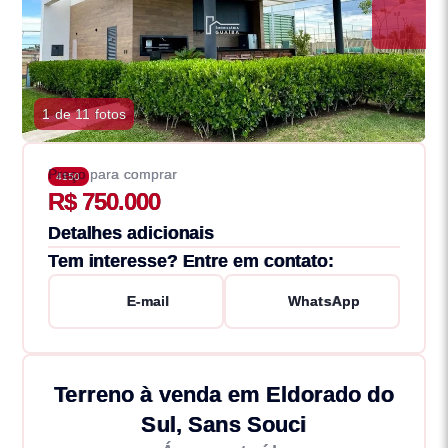
1 de 11 fotos
Preço para comprar
4150
R$ 750.000
Detalhes adicionais
Tem interesse? Entre em contato:
E-mail
WhatsApp
Terreno à venda em Eldorado do
Sul, Sans Souci