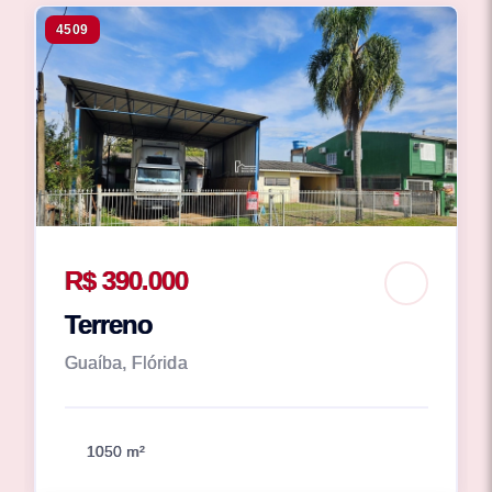
4509
R$ 390.000
Terreno
Guaíba, Flórida
1050 m²