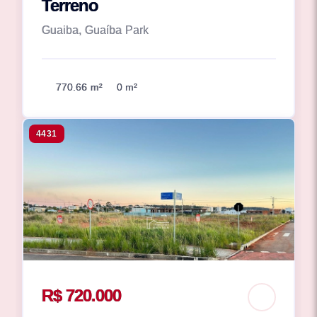
Terreno
Guaiba, Guaíba Park
770.66 m²
0 m²
4431
R$ 720.000