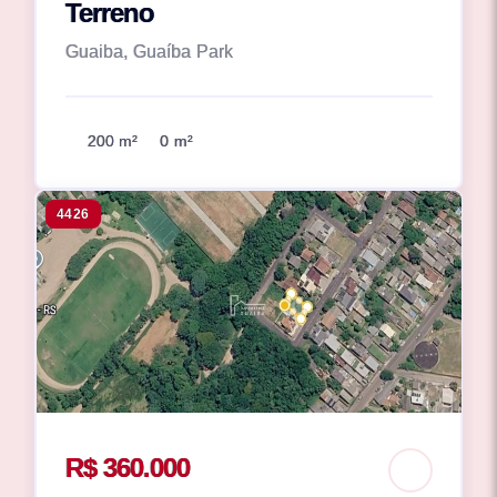
Terreno
Guaiba, Guaíba Park
200 m²
0 m²
4426
R$ 360.000