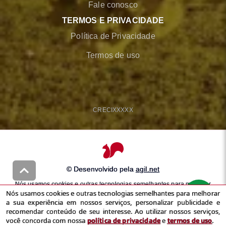
Fale conosco
TERMOS E PRIVACIDADE
Política de Privacidade
Termos de uso
CRECI
XXXXX
© Desenvolvido pela
agil.net
Nós usamos cookies e outras tecnologias semelhantes para melhorar
Nós usamos cookies e outras tecnologias semelhantes para melhorar
a sua experiência em nossos serviços, personalizar publicidade e
a sua experiência em nossos serviços, personalizar publicidade e
recomendar conteúdo de seu interesse. Ao utilizar nossos serviços,
recomendar conteúdo de seu interesse. Ao utilizar nossos serviços,
você concorda com nossa
política de privacidade
e
termos de uso
você concorda com nossa
política de privacidade
e
termos de uso
.