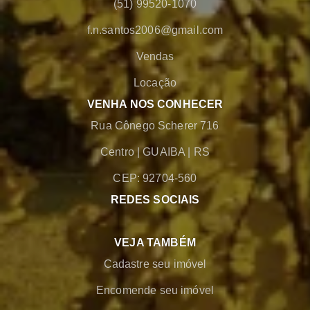
(51) 99520-1070
f.n.santos2006@gmail.com
Vendas
Locação
VENHA NOS CONHECER
Rua Cônego Scherer 716
Centro
|
GUAIBA
|
RS
CEP: 92704-560
REDES SOCIAIS
VEJA TAMBÉM
Cadastre seu imóvel
Encomende seu imóvel