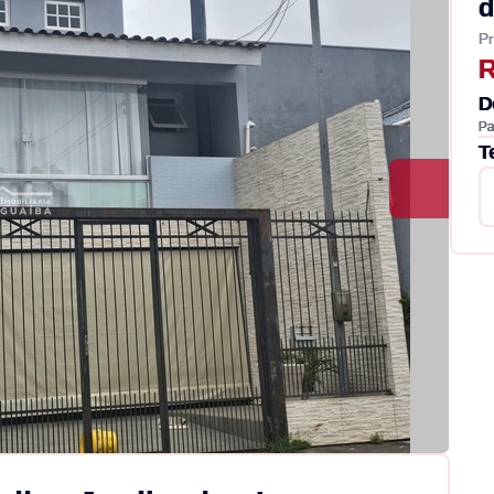
d
Pr
R
D
Pa
T