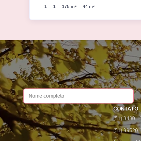
1
1
175 m²
44 m²
CONTATO
(51) 3480-1
(51) 99520-