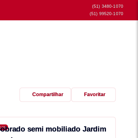
(51) 3480-1070
(51) 99520-1070
Compartilhar
Favoritar
obrado semi mobiliado Jardim
120