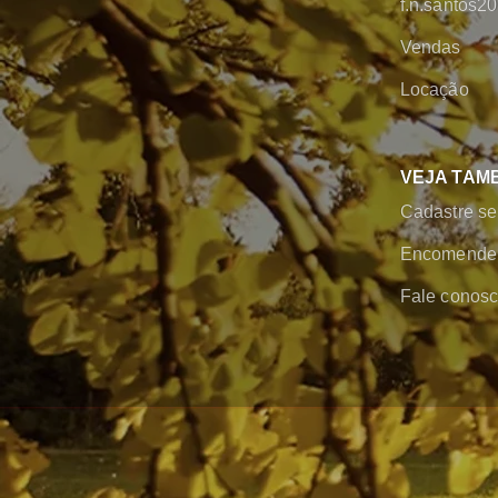
f.n.santos
Vendas
Locação
VEJA TAM
Cadastre se
Encomende 
Fale conos