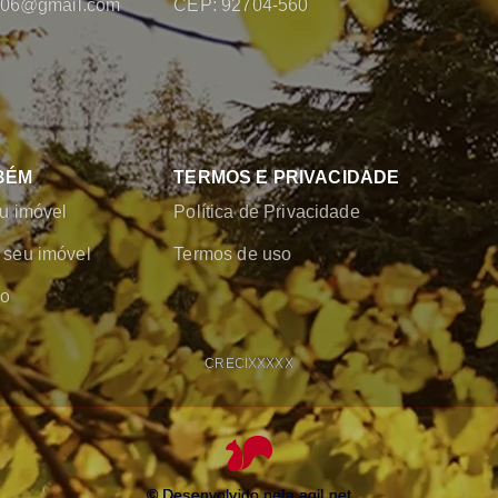
2006@gmail.com
CEP: 92704-560
BÉM
TERMOS E PRIVACIDADE
u imóvel
Política de Privacidade
seu imóvel
Termos de uso
co
CRECI
XXXXX
© Desenvolvido pela
agil.net