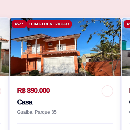
4527
ÓTIMA LOCALIZAÇÃO
4
R$ 890.000
Casa
Guaíba, Parque 35