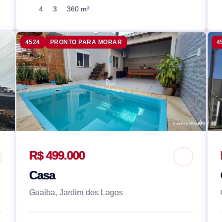
4
3
360 m²
4524
PRONTO PARA MORAR
4
R$ 499.000
Casa
Guaíba, Jardim dos Lagos