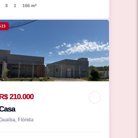
3
1
166 m²
523
R$ 210.000
Casa
Guaiba, Flórida