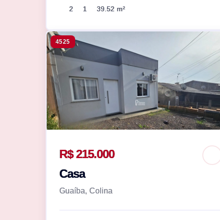
2
1
39.52 m²
4525
R$ 215.000
Casa
Guaíba, Colina