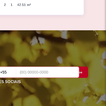
2
1
42.51 m²
Cadastrar-se
S SOCIAIS