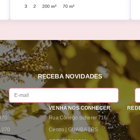
3
2
200 m²
70 m²
RECEBA NOVIDADES
VENHA NOS CONHECER
REDE
070
Rua Cônego Scherer 716
1070
Centro
|
GUAIBA
|
RS