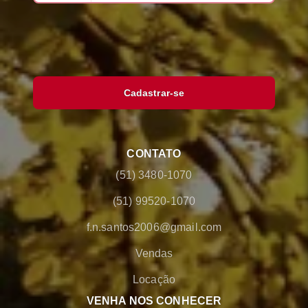
Cadastrar-se
CONTATO
(51) 3480-1070
(51) 99520-1070
f.n.santos2006@gmail.com
Vendas
Locação
VENHA NOS CONHECER