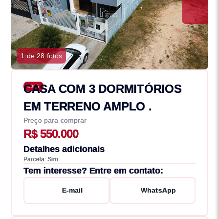
1 de 28 fotos
CASA COM 3 DORMITÓRIOS
4095
EM TERRENO AMPLO .
Preço para comprar
R$ 550.000
Detalhes adicionais
Parcela: Sim
Tem interesse? Entre em contato:
E-mail
WhatsApp