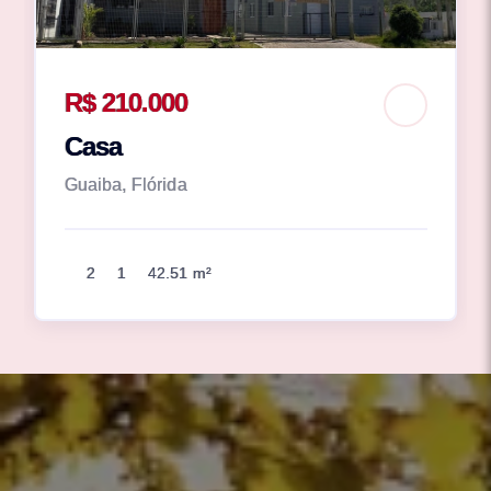
R$ 210.000
Casa
Guaiba, Flórida
2
1
42.51 m²