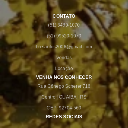
CONTATO
(51) 3480-1070
(51) 99520-1070
f.n.santos2006@gmail.com
Vendas
Locação
VENHA NOS CONHECER
Rua Cônego Scherer 716
Centro
|
GUAIBA
|
RS
CEP: 92704-560
REDES SOCIAIS