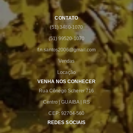
CONTATO
(51) 3480-1070
(51) 99520-1070
f.n.santos2006@gmail.com
Vendas
Locação
VENHA NOS CONHECER
Rua Cônego Scherer 716
Centro
|
GUAIBA
|
RS
CEP: 92704-560
REDES SOCIAIS