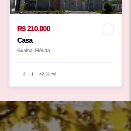
R$ 210.000
Casa
Guaiba, Flórida
2
1
42.51 m²