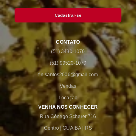
Cadastrar-se
CONTATO
(51) 3480-1070
(51) 99520-1070
f.n.santos2006@gmail.com
Vendas
Locação
VENHA NOS CONHECER
Rua Cônego Scherer 716
Centro
|
GUAIBA
|
RS