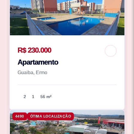
R$ 230.000
Apartamento
Guaiba, Ermo
2
1
56 m²
4490
ÓTIMA LOCALIZAÇÃO