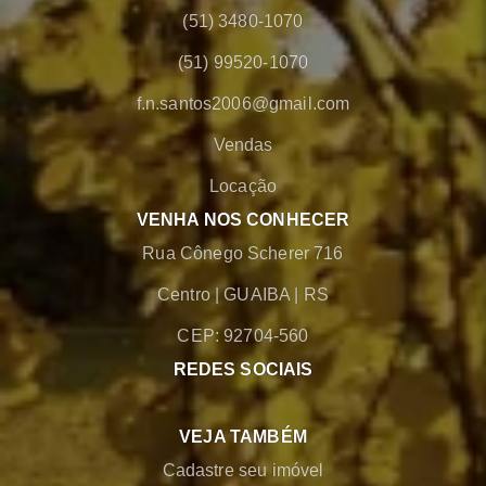
(51) 3480-1070
(51) 99520-1070
f.n.santos2006@gmail.com
Vendas
Locação
VENHA NOS CONHECER
Rua Cônego Scherer 716
Centro
|
GUAIBA
|
RS
CEP: 92704-560
REDES SOCIAIS
VEJA TAMBÉM
Cadastre seu imóvel