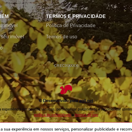
BÉM
TERMOS E PRIVACIDADE
u imóvel
Política de Privacidade
seu imóvel
Termos de uso
co
CRECI
XXXXX
© Desenvolvido pela
agil.net
experiência em nossos serviços, personalizar publicidade e recomendar conteú
política de privacidade
e
termos de uso
 sua experiência em nossos serviços, personalizar publicidade e recome