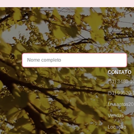
CONTATO
(51) 3480-1
(51) 99520-
f.n.santos
Vendas
Locação