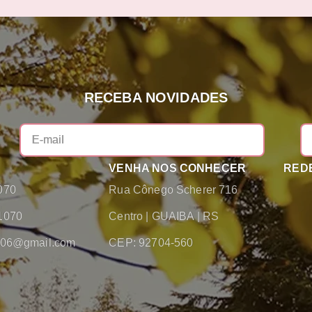
RECEBA NOVIDADES
VENHA NOS CONHECER
REDE
070
Rua Cônego Scherer 716
1070
Centro
|
GUAIBA
|
RS
2006@gmail.com
CEP: 92704-560