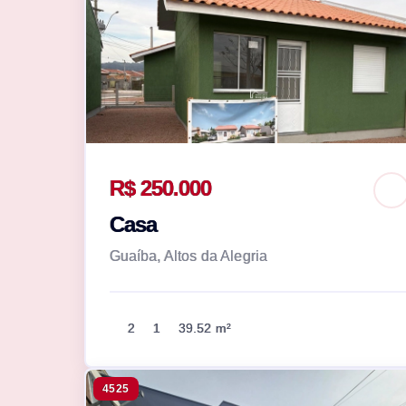
R$ 250.000
Casa
Guaíba, Altos da Alegria
2
1
39.52 m²
4525