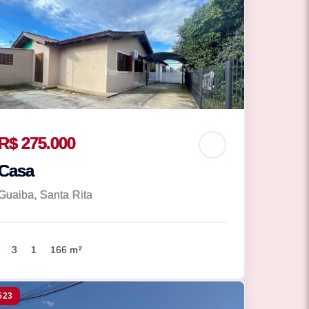
R$ 275.000
Casa
Guaiba, Santa Rita
3
1
166 m²
523