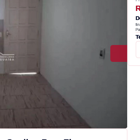
R
D
fi
Pa
T