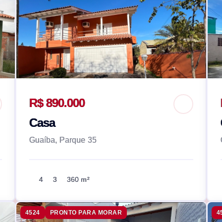
R$ 890.000
Casa
Guaíba, Parque 35
4
3
360 m²
4524
PRONTO PARA MORAR
4