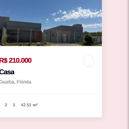
R$ 210.000
Casa
Guaiba, Flórida
2
1
42.51 m²