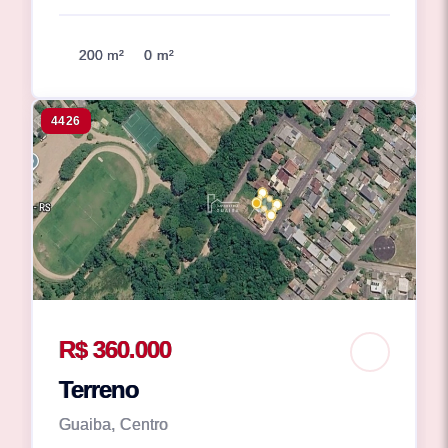
200 m²
0 m²
4426
R$ 360.000
Terreno
Guaiba, Centro