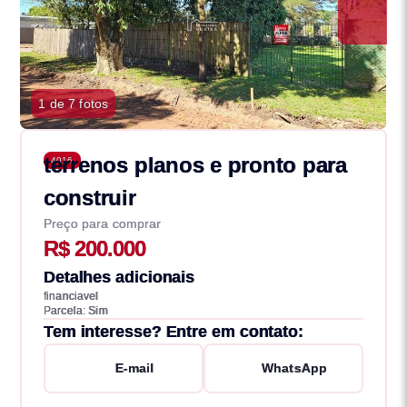
1 de 7 fotos
terrenos planos e pronto para
4016
construir
Preço para comprar
R$ 200.000
Detalhes adicionais
financiavel
Parcela: Sim
Tem interesse? Entre em contato:
E-mail
WhatsApp