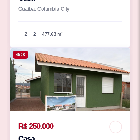
Guaíba, Columbia City
2
2
477.63 m²
4528
R$ 250.000
Casa