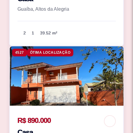
Guaíba, Altos da Alegria
2
1
39.52 m²
4527
ÓTIMA LOCALIZAÇÃO
R$ 890.000
Casa