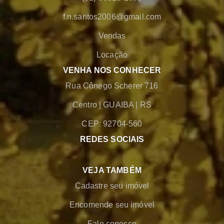
f.n.santos2006@gmail.com
Vendas
Locação
VENHA NOS CONHECER
Rua Cônego Scherer 716
Centro
|
GUAIBA
|
RS
CEP: 92704-560
REDES SOCIAIS
VEJA TAMBÉM
Cadastre seu imóvel
Encomende seu imóvel
Fale conosco