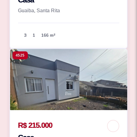
Guaiba, Santa Rita
3
1
166 m²
4525
R$ 215.000