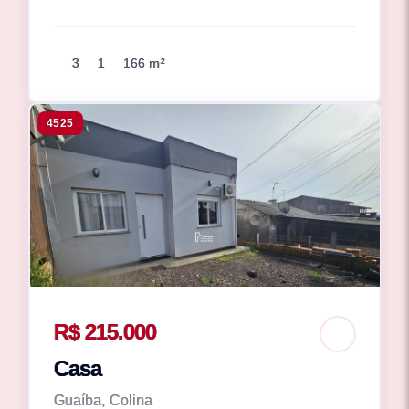
3
1
166 m²
4525
R$ 215.000
Casa
Guaíba, Colina