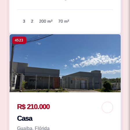
3
2
200 m²
70 m²
4523
R$ 210.000
Casa
Guaiba, Flórida