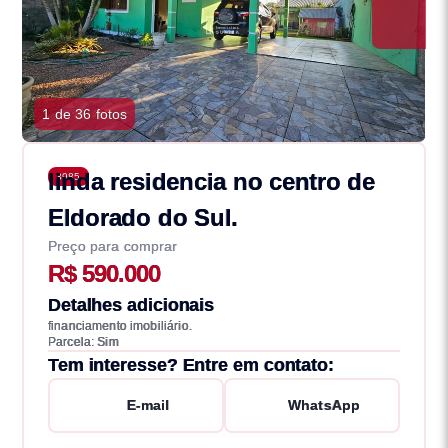
1 de 36 fotos
linda residencia no centro de
3985
Eldorado do Sul.
Preço para comprar
R$ 590.000
Detalhes adicionais
financiamento imobiliário.
Parcela: Sim
Tem interesse? Entre em contato:
E-mail
WhatsApp