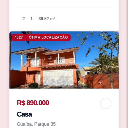
2
1
39.52 m²
4527
ÓTIMA LOCALIZAÇÃO
R$ 890.000
Casa
Guaíba, Parque 35