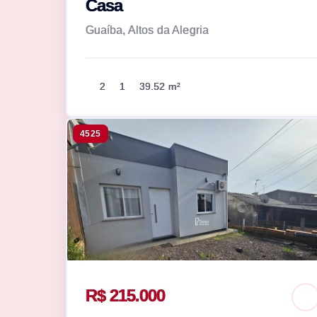
Casa
Guaíba, Altos da Alegria
2
1
39.52 m²
4525
R$ 215.000