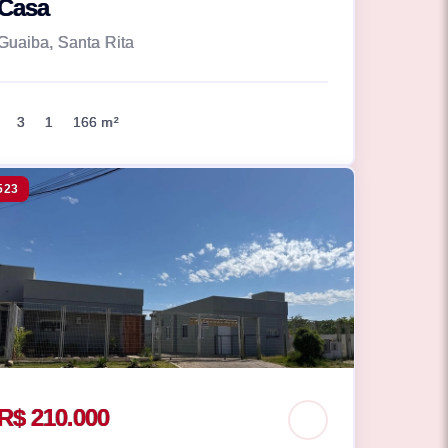
Casa
Guaiba, Santa Rita
3
1
166 m²
523
R$ 210.000