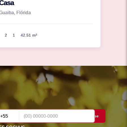
Casa
Guaiba, Flórida
2
1
42.51 m²
Cadastrar-se