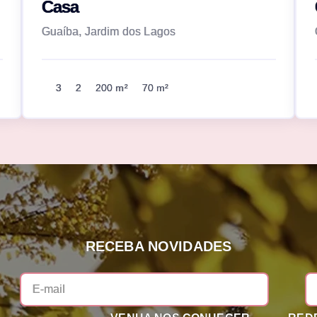
Casa
Guaíba, Jardim dos Lagos
3
2
200 m²
70 m²
RECEBA NOVIDADES