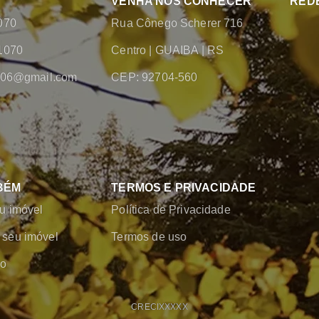
VENHA NOS CONHECER
REDE
070
Rua Cônego Scherer 716
1070
Centro
|
GUAIBA
|
RS
2006@gmail.com
CEP: 92704-560
BÉM
TERMOS E PRIVACIDADE
u imóvel
Política de Privacidade
seu imóvel
Termos de uso
co
CRECI
XXXXX