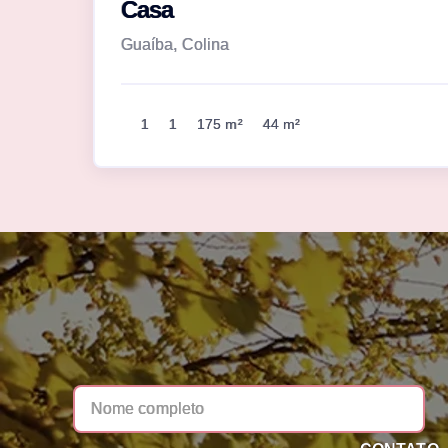
Casa
Guaíba, Colina
1
1
175 m²
44 m²