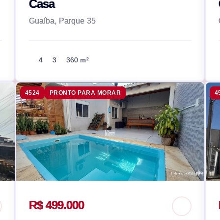
Casa
Guaíba, Parque 35
4
3
360 m²
4524
PRONTO PARA MORAR
4
R$ 499.000