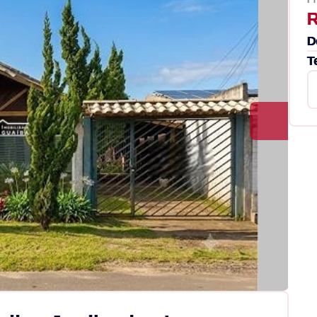
R
D
T