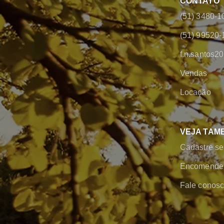
CONTATO
(51) 3480-1
(51) 99520-
f.n.santos
Vendas
Locação
VEJA TAM
Cadastre se
Encomende 
Fale conos