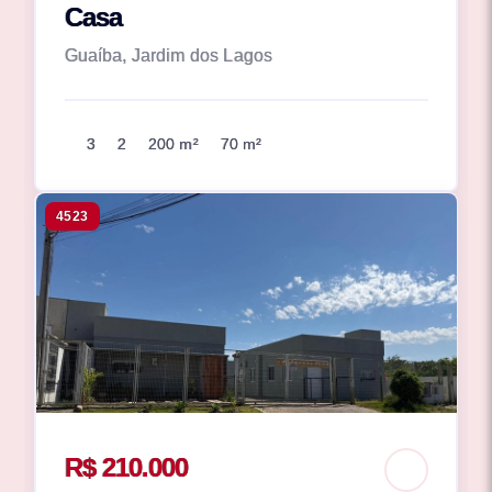
Casa
Guaíba, Jardim dos Lagos
3
2
200 m²
70 m²
4523
R$ 210.000