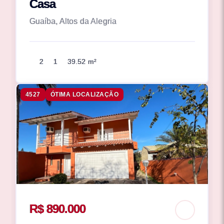
Casa
Guaíba, Altos da Alegria
2
1
39.52 m²
4527
ÓTIMA LOCALIZAÇÃO
R$ 890.000