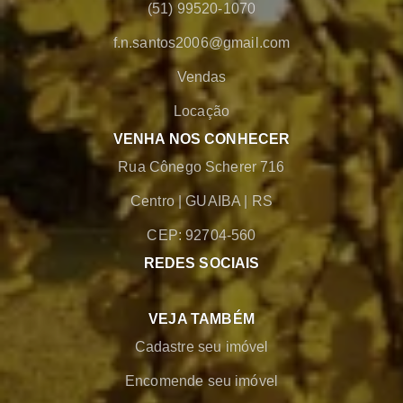
(51) 99520-1070
f.n.santos2006@gmail.com
Vendas
Locação
VENHA NOS CONHECER
Rua Cônego Scherer 716
Centro
|
GUAIBA
|
RS
CEP: 92704-560
REDES SOCIAIS
VEJA TAMBÉM
Cadastre seu imóvel
Encomende seu imóvel