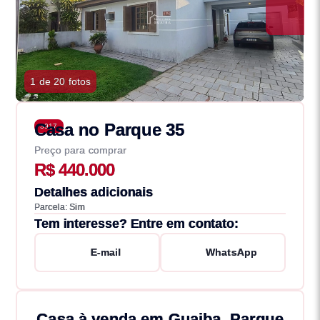
1 de 20 fotos
Casa no Parque 35
3917
Preço para comprar
R$ 440.000
Detalhes adicionais
Parcela: Sim
Tem interesse? Entre em contato:
E-mail
WhatsApp
Casa à venda em Guaiba, Parque