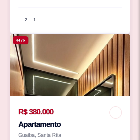
2
1
4476
R$ 380.000
Apartamento
Guaiba, Santa Rita