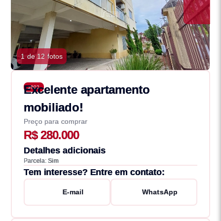
1 de 12 fotos
Excelente apartamento
3902
mobiliado!
Preço para comprar
R$ 280.000
Detalhes adicionais
Parcela: Sim
Tem interesse? Entre em contato:
E-mail
WhatsApp