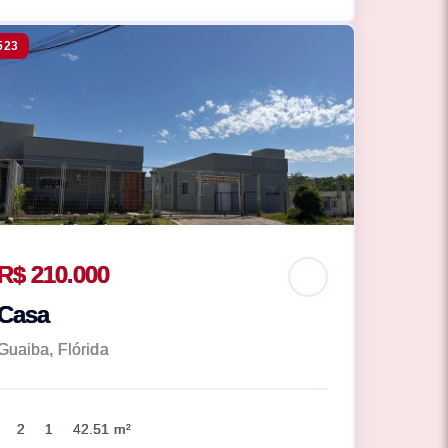
523
R$ 210.000
Casa
Guaiba, Flórida
2
1
42.51 m²