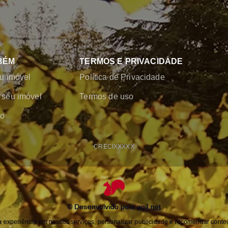
BÉM
TERMOS E PRIVACIDADE
u imóvel
Política de Privacidade
seu imóvel
Termos de uso
co
CRECI
XXXXX
© Desenvolvido pela
agil.net
experiência em nossos serviços, personalizar publicidade e recomendar conteú