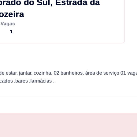
rado do Sul, Estrada da
ozeira
s
Vagas
1
e estar, jantar, cozinha, 02 banheiros, área de serviço 01 va
ados ,bares ,farmácias .