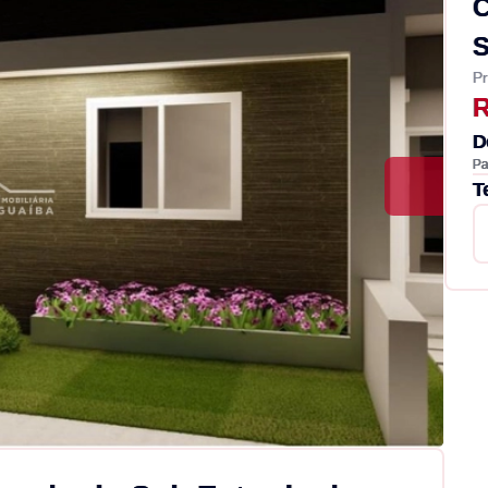
Pr
R
D
Pa
T