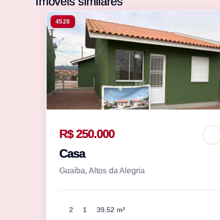
Imóveis similares
4528
R$ 250.000
Casa
Guaíba, Altos da Alegria
2
1
39.52 m²