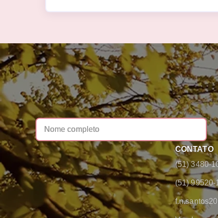
CONTATO
(51) 3480-1
(51) 99520-
f.n.santos