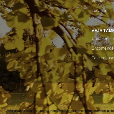
Vendas
Locação
VEJA TAM
Cadastre se
Encomende 
Fale conos
Nós usamos cookies e outras tecnologias semelhantes para melhorar a sua 