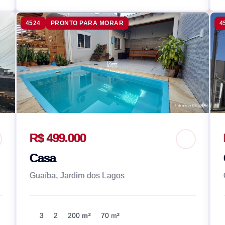
4524
PRONTO PARA MORAR
4
R$ 499.000
Casa
Guaíba, Jardim dos Lagos
3
2
200 m²
70 m²