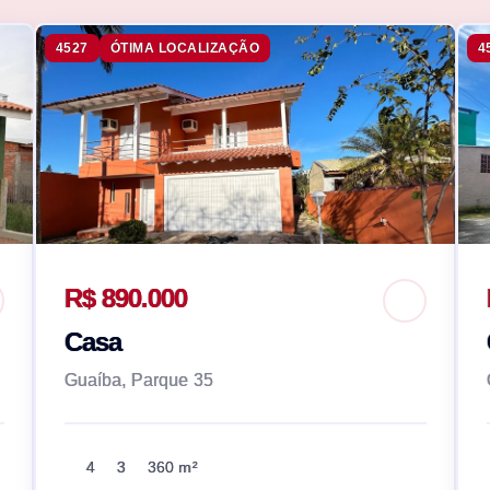
4527
ÓTIMA LOCALIZAÇÃO
4
R$ 890.000
Casa
Guaíba, Parque 35
4
3
360 m²