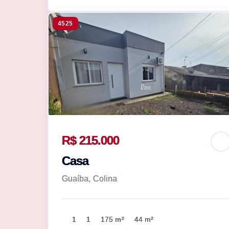
4525
R$ 215.000
Casa
Guaíba, Colina
1
1
175 m²
44 m²