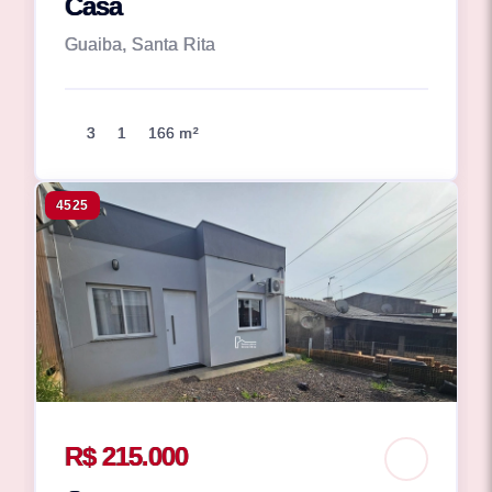
Casa
Guaiba, Santa Rita
3
1
166 m²
4525
R$ 215.000