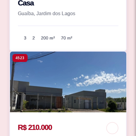
Casa
Guaíba, Jardim dos Lagos
3
2
200 m²
70 m²
4523
R$ 210.000