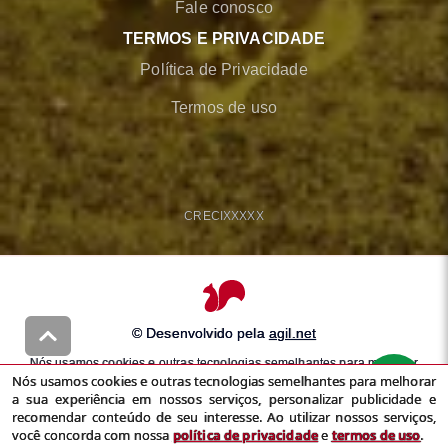
Fale conosco
TERMOS E PRIVACIDADE
Política de Privacidade
Termos de uso
CRECI
XXXXX
© Desenvolvido pela
agil.net
Nós usamos cookies e outras tecnologias semelhantes para melhorar
Nós usamos cookies e outras tecnologias semelhantes para melhorar
a sua experiência em nossos serviços, personalizar publicidade e
a sua experiência em nossos serviços, personalizar publicidade e
recomendar conteúdo de seu interesse. Ao utilizar nossos serviços,
recomendar conteúdo de seu interesse. Ao utilizar nossos serviços,
você concorda com nossa
política de privacidade
e
termos de uso
você concorda com nossa
política de privacidade
e
termos de uso
.