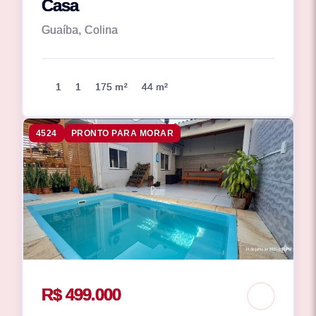
Casa
Guaíba, Colina
1
1
175 m²
44 m²
4524
PRONTO PARA MORAR
R$ 499.000