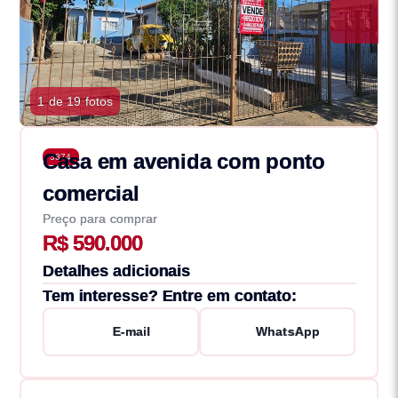
1 de 19 fotos
Casa em avenida com ponto
3874
comercial
Preço para comprar
R$ 590.000
Detalhes adicionais
Tem interesse? Entre em contato:
E-mail
WhatsApp