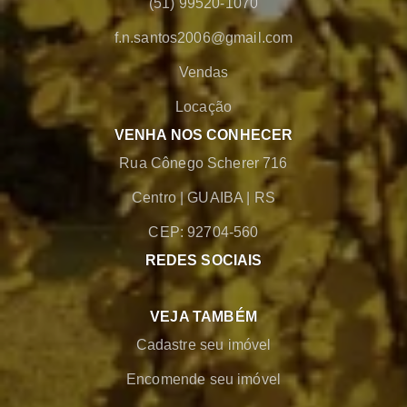
(51) 99520-1070
f.n.santos2006@gmail.com
Vendas
Locação
VENHA NOS CONHECER
Rua Cônego Scherer 716
Centro
|
GUAIBA
|
RS
CEP: 92704-560
REDES SOCIAIS
VEJA TAMBÉM
Cadastre seu imóvel
Encomende seu imóvel