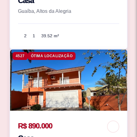
Casa
Guaíba, Altos da Alegria
2
1
39.52 m²
4527
ÓTIMA LOCALIZAÇÃO
R$ 890.000